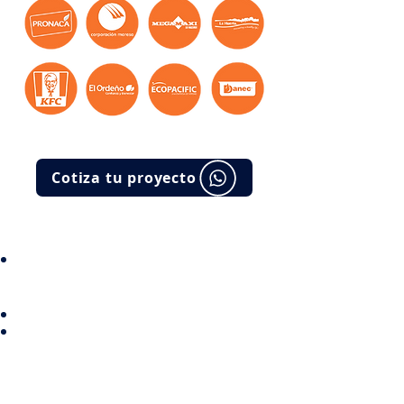
Cotiza tu proyecto
Construcción, recuperación y
mantenimiento de pisos
industriales.
Distribuidor y Aplicador
autorizado de Sika Ecuador,
Beton Trowell, Pegus, W.R.
Meadows, Diamon products.